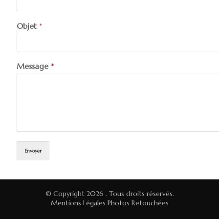
Objet
*
Message
*
Envoyer
© Copyright 2026
. Tous droits réservés.
Mentions Légales
Photos Retouchées